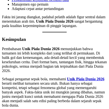
Manajemen ego pemain
Adaptasi cepat antar pertandingan
Fakta ini jarang diangkat, padahal pelatih adalah figur sentral dalam
menentukan arah tim.
Unik Piala Dunia 2026
sangat bergantung
pada kualitas kepemimpinan di pinggir lapangan.
Kesimpulan
Pembahasan
Unik Piala Dunia 2026
menunjukkan bahwa
turnamen ini lebih kompleks dari yang terlihat di permukaan. Di
balik gol dan kemenangan, ada detail-detail kecil yang membentuk
keseluruhan cerita. Dari format baru, tantangan fisik, hingga tekanan
psikologis, semua menjadi bagian tak terpisahkan dari Piala Dunia
2026.
Sebagai pengamat sepak bola, memahami
Unik Piala Dunia 2026
berarti melihat turnamen secara utuh. Bukan hanya sebagai
kompetisi, tetapi sebagai fenomena global yang memengaruhi
banyak aspek. Fakta-fakta unik ini mungkin jarang dibahas, namun
justru menjadi kunci untuk memahami mengapa Piala Dunia 2026
akan menjadi salah satu edisi paling berbeda dalam sejarah sepak
bola dunia.