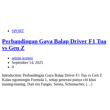
SPORT
Perbandingan Gaya Balap Driver F1 Tua
vs Gen Z
admin konten
September 14, 2025
0
Introduction: Perbandingan Gaya Balap Driver F1 Tua vs Gen Z
Kalau ngomongin Formula 1, setiap generasi punya ciri khas
masing-masing. Dari era Fangio, Senna, Schumacher, […]