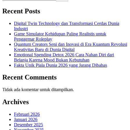
Recent Posts
Digital Twin Technology dan Transformasi Cerdas Dunia
Industri
Game Simulator Kehidupan Paling Realistis untuk
Penggemar Roleplay
Quantum Creators Seni dan Inovasi di Era Kuantum Revolusi
Kreativitas Baru di Dunia Digital
Emotional Spending Detox 2026 Cara Nahan Diri dari
Belanja Karena Mood Bukan Kebutuhan
Fakta Unik Piala Dunia 2026 yang Jarang Dibahas
Recent Comments
Tidak ada komentar untuk ditampilkan.
Archives
Februari 2026
Januari 2026
Desember 2025
November 2025