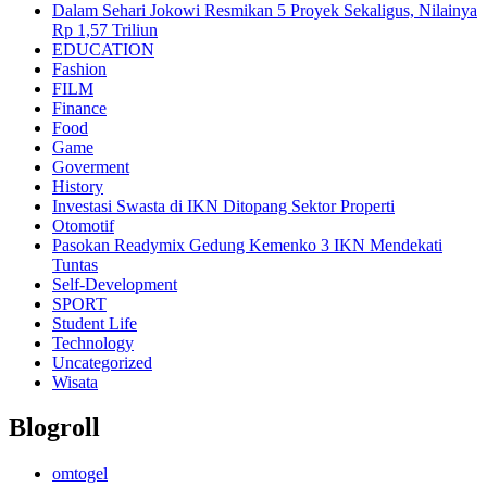
Dalam Sehari Jokowi Resmikan 5 Proyek Sekaligus, Nilainya
Rp 1,57 Triliun
EDUCATION
Fashion
FILM
Finance
Food
Game
Goverment
History
Investasi Swasta di IKN Ditopang Sektor Properti
Otomotif
Pasokan Readymix Gedung Kemenko 3 IKN Mendekati
Tuntas
Self-Development
SPORT
Student Life
Technology
Uncategorized
Wisata
Blogroll
omtogel