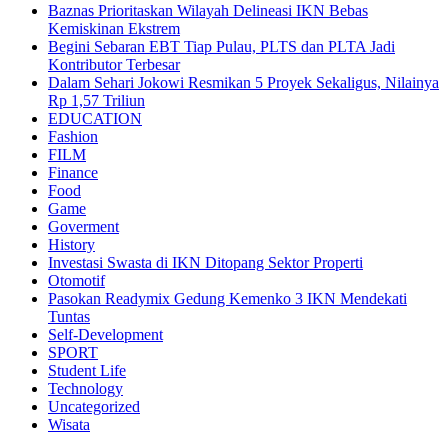
Baznas Prioritaskan Wilayah Delineasi IKN Bebas
Kemiskinan Ekstrem
Begini Sebaran EBT Tiap Pulau, PLTS dan PLTA Jadi
Kontributor Terbesar
Dalam Sehari Jokowi Resmikan 5 Proyek Sekaligus, Nilainya
Rp 1,57 Triliun
EDUCATION
Fashion
FILM
Finance
Food
Game
Goverment
History
Investasi Swasta di IKN Ditopang Sektor Properti
Otomotif
Pasokan Readymix Gedung Kemenko 3 IKN Mendekati
Tuntas
Self-Development
SPORT
Student Life
Technology
Uncategorized
Wisata