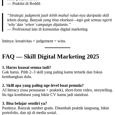
— Praktisi di Reddit
“Strategic judgment jauh lebih mahal value-nya daripada skill
teknis doang. Banyak yang bisa eksekusi—tapi gak semua ngerti
‘why’ dan ‘when’ campaign dijalanin.”
— Profesional lain di komunitas digital marketing
Intinya: kreativitas + judgement = wins.
FAQ — Skill Digital Marketing 2025
1. Harus kuasai semua tadi?
Gak harus. Pilih 2–3 skill yang paling kamu tertarik dan fokus
kembangkan dulu.
2. Skill apa yang paling nge‑level buat pemula?
AI literacy (rasa penasaran + praktek), short-form video, storytelling.
Itu tiga kombinasi yang bikin CV kamu jadi standout.
3. Bisa belajar sendiri ya?
Pastinya. Banyak sumber gratis. Ditambah praktik langsung, bikin
portofolio, dan uji di media sosial.