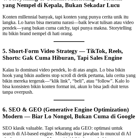
yang Nempel di Kepala, Bukan Sekadar Lucu
Konten millennial banyak, tapi konten yang punya cerita unik itu
langka. Lo harus bisa meramu narasi—baik lewat tulisan atau video
pendek—yang bukan cuma catchy, tapi punya makna. Storytelling
itu bikin brand nempel di hati orang.
5. Short‑Form Video Strategy — TikTok, Reels,
Shorts: Gak Cuma Hiburan, Tapi Sales Engine
Kalau lo dominasi video pendek, lo di atas angin. Lo bisa bikin
hook yang bikin audiens stop scroll di detik pertama, lalu cerita yang
bikin mereka tergerak—“klik link”, “beli”, atau “follow”. Kalo lo
bisa konsisten bikin konten format ini, akun lo bisa jadi duit terus
tanpa overpush.
6. SEO & GEO (Generative Engine Optimization)
Modern — Biar Lo Nongol, Bukan Cuma di Google
SEO klasik valuable. Tapi sekarang ada GEO: optimasi untuk
search di AI-based engine. Misalnya biar jawaban lo muncul di AI