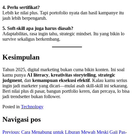
4. Perlu sertifikat?
Lebih ke nilai plus. Tapi portofolio nyata dan hasil kampanye itu
jauh lebih berpengaruh.
5. Soft-skill apa juga harus diasah?
Adaptabilitas, rasa ingin tahu, strategic mindset. Itu yang bikin lo
survive sekaligus berkembang.
Kesimpulan
Tahun 2025, digital marketing bukan cuma bikin konten. Ini soal
kamu punya
AI literacy
,
kreativitas storytelling
,
strategic
judgment
, dan
kemampuan eksekusi efektif
. Kalau kamu serius
ingin jadi marketer yang dicari—mulai asah skill-skill ini sekarang.
Beri nilai plus di pasar, bangun portfolio keren, dan percaya, lo bisa
jadi trendsetter bukan follower.
Posted in
Technology
Navigasi pos
Previous:
Cara Menabung untuk Liburan Mewah Meski Gaji Pas-