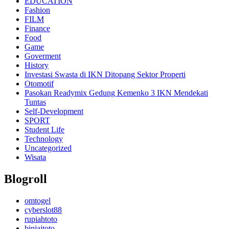
EDUCATION
Fashion
FILM
Finance
Food
Game
Goverment
History
Investasi Swasta di IKN Ditopang Sektor Properti
Otomotif
Pasokan Readymix Gedung Kemenko 3 IKN Mendekati
Tuntas
Self-Development
SPORT
Student Life
Technology
Uncategorized
Wisata
Blogroll
omtogel
cyberslot88
rupiahtoto
binjaitoto